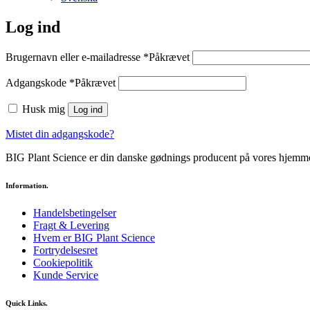
Log ind
Brugernavn eller e-mailadresse
*
Påkrævet
Adgangskode
*
Påkrævet
Husk mig
Log ind
Mistet din adgangskode?
BIG Plant Science er din danske gødnings producent på vores hjemmes
Information.
Handelsbetingelser
Fragt & Levering
Hvem er BIG Plant Science
Fortrydelsesret
Cookiepolitik
Kunde Service
Quick Links.