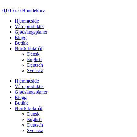
Skip
to
0,00
kr.
0
Handlekurv
content
Hjemmeside
Våre produkter
Gjødslingsplaner
Blogg
Butikk
Norsk bokmål
Dansk
English
Deutsch
Svenska
Hjemmeside
Våre produkter
Gjødslingsplaner
Blogg
Butikk
Norsk bokmål
Dansk
English
Deutsch
Svenska