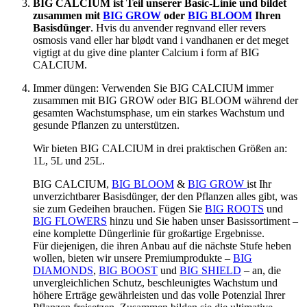
BIG CALCIUM ist Teil unserer Basic-Linie und bildet
zusammen mit
BIG GROW
oder
BIG BLOOM
Ihren
Basisdünger
. Hvis du anvender regnvand eller revers
osmosis vand eller har blødt vand i vandhanen er det meget
vigtigt at du give dine planter Calcium i form af BIG
CALCIUM.
Immer düngen: Verwenden Sie BIG CALCIUM immer
zusammen mit BIG GROW oder BIG BLOOM während der
gesamten Wachstumsphase, um ein starkes Wachstum und
gesunde Pflanzen zu unterstützen.
Wir bieten BIG CALCIUM in drei praktischen Größen an:
1L, 5L und 25L.
BIG CALCIUM,
BIG BLOOM
&
BIG GROW
ist Ihr
unverzichtbarer Basisdünger, der den Pflanzen alles gibt, was
sie zum Gedeihen brauchen. Fügen Sie
BIG ROOTS
und
BIG FLOWERS
hinzu und Sie haben unser Basissortiment –
eine komplette Düngerlinie für großartige Ergebnisse.
Für diejenigen, die ihren Anbau auf die nächste Stufe heben
wollen, bieten wir unsere Premiumprodukte –
BIG
DIAMONDS
,
BIG BOOST
und
BIG SHIELD
– an, die
unvergleichlichen Schutz, beschleunigtes Wachstum und
höhere Erträge gewährleisten und das volle Potenzial Ihrer