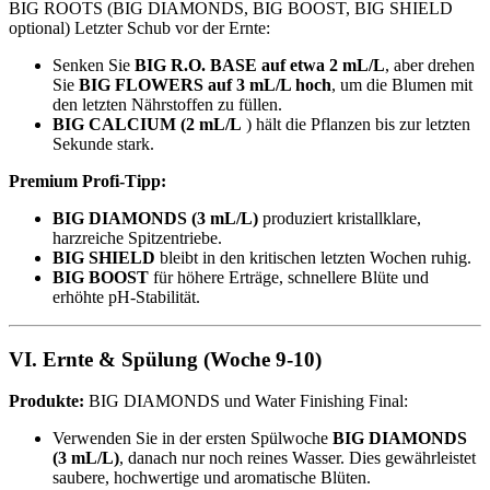
BIG ROOTS (BIG DIAMONDS, BIG BOOST, BIG SHIELD
optional) Letzter Schub vor der Ernte:
Senken Sie
BIG R.O. BASE auf etwa 2 mL/L
, aber drehen
Sie
BIG FLOWERS auf 3 mL/L hoch
, um die Blumen mit
den letzten Nährstoffen zu füllen.
BIG CALCIUM (2 mL/L
) hält die Pflanzen bis zur letzten
Sekunde stark.
Premium Profi-Tipp:
BIG DIAMONDS (3 mL/L)
produziert kristallklare,
harzreiche Spitzentriebe.
BIG SHIELD
bleibt in den kritischen letzten Wochen ruhig.
BIG BOOST
für höhere Erträge, schnellere Blüte und
erhöhte pH-Stabilität.
VI. Ernte & Spülung (Woche 9-10)
Produkte:
BIG DIAMONDS und Water Finishing Final:
Verwenden Sie in der ersten Spülwoche
BIG DIAMONDS
(3 mL/L)
, danach nur noch reines Wasser. Dies gewährleistet
saubere, hochwertige und aromatische Blüten.