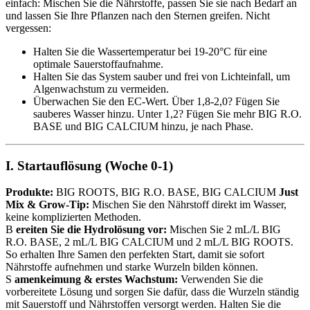
einfach: Mischen Sie die Nährstoffe, passen Sie sie nach Bedarf an
und lassen Sie Ihre Pflanzen nach den Sternen greifen. Nicht
vergessen:
Halten Sie die Wassertemperatur bei 19-20°C für eine
optimale Sauerstoffaufnahme.
Halten Sie das System sauber und frei von Lichteinfall, um
Algenwachstum zu vermeiden.
Überwachen Sie den EC-Wert. Über 1,8-2,0? Fügen Sie
sauberes Wasser hinzu. Unter 1,2? Fügen Sie mehr BIG R.O.
BASE und BIG CALCIUM hinzu, je nach Phase.
I. Startauflösung (Woche 0-1)
Produkte:
BIG ROOTS, BIG R.O. BASE, BIG CALCIUM
Just
Mix & Grow-Tip:
Mischen Sie den Nährstoff direkt im Wasser,
keine komplizierten Methoden.
B
ereiten Sie die Hydrolösung vor:
Mischen Sie 2 mL/L BIG
R.O. BASE, 2 mL/L BIG CALCIUM und 2 mL/L BIG ROOTS.
So erhalten Ihre Samen den perfekten Start, damit sie sofort
Nährstoffe aufnehmen und starke Wurzeln bilden können.
S
amenkeimung & erstes Wachstum:
Verwenden Sie die
vorbereitete Lösung und sorgen Sie dafür, dass die Wurzeln ständig
mit Sauerstoff und Nährstoffen versorgt werden. Halten Sie die