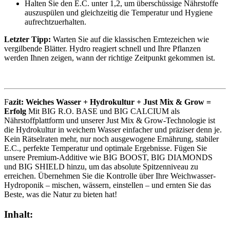
Halten Sie den E.C. unter 1,2, um überschüssige Nährstoffe
auszuspülen und gleichzeitig die Temperatur und Hygiene
aufrechtzuerhalten.
Letzter Tipp:
Warten Sie auf die klassischen Erntezeichen wie
vergilbende Blätter. Hydro reagiert schnell und Ihre Pflanzen
werden Ihnen zeigen, wann der richtige Zeitpunkt gekommen ist.
F
azit: Weiches Wasser + Hydrokultur + Just Mix & Grow =
Erfolg
Mit BIG R.O. BASE und BIG CALCIUM als
Nährstoffplattform und unserer Just Mix & Grow-Technologie ist
die Hydrokultur in weichem Wasser einfacher und präziser denn je.
Kein Rätselraten mehr, nur noch ausgewogene Ernährung, stabiler
E.C., perfekte Temperatur und optimale Ergebnisse. Fügen Sie
unsere Premium-Additive wie BIG BOOST, BIG DIAMONDS
und BIG SHIELD hinzu, um das absolute Spitzenniveau zu
erreichen. Übernehmen Sie die Kontrolle über Ihre Weichwasser-
Hydroponik – mischen, wässern, einstellen – und ernten Sie das
Beste, was die Natur zu bieten hat!
Inhalt: