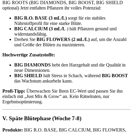
BIG ROOTS (BIG DIAMONDS, BIG BOOST, BIG SHIELD
optional) Jetzt entfalten Pflanzen ihr volles Potenzial:
BIG R.O. BASE (3 mL/L)
sorgt für ein stabiles
Nährstoffprofil für eine starke Blüte.
BIG CALCIUM (3 mL/L
) hält Pflanzen gesund und
widerstandsfähig.
Drehen Sie
BIG FLOWERS (2 mL/L)
auf, um die Anzahl
und Größe der Blüten zu maximieren.
Hochwertige Zusatzstoffe:
BIG DIAMONDS
hebt den Harzgehalt und die Qualität in
neue Dimensionen.
BIG SHIELD
hält Stress in Schach, während
BIG BOOST
das Wachstum ankurbeln kann.
Profi-Tipp:
Überwachen Sie Ihren EC-Wert und passen Sie ihn
einfach mit „Just Mix & Grow“ an. Kein Rätselraten, nur
Ergebnisoptimierung.
V. Späte Blütephase (Woche 7-8)
Produkte:
BIG R.O. BASE, BIG CALCIUM, BIG FLOWERS,