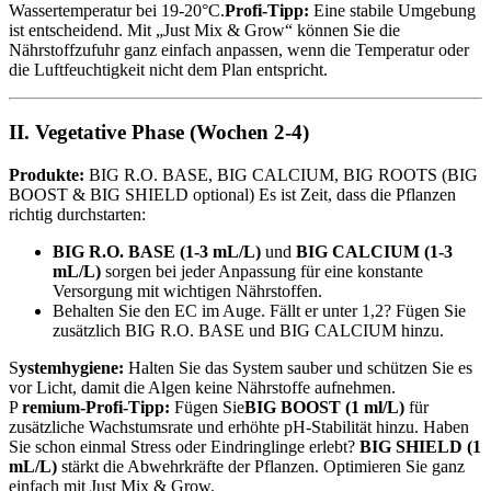
Wassertemperatur bei 19-20°C.
Profi-Tipp:
Eine stabile Umgebung
ist entscheidend. Mit „Just Mix & Grow“ können Sie die
Nährstoffzufuhr ganz einfach anpassen, wenn die Temperatur oder
die Luftfeuchtigkeit nicht dem Plan entspricht.
II. Vegetative Phase (Wochen 2-4)
Produkte:
BIG R.O. BASE, BIG CALCIUM, BIG ROOTS (BIG
BOOST & BIG SHIELD optional) Es ist Zeit, dass die Pflanzen
richtig durchstarten:
BIG R.O. BASE (1-3 mL/L)
und
BIG CALCIUM (1-3
mL/L)
sorgen bei jeder Anpassung für eine konstante
Versorgung mit wichtigen Nährstoffen.
Behalten Sie den EC im Auge. Fällt er unter 1,2? Fügen Sie
zusätzlich BIG R.O. BASE und BIG CALCIUM hinzu.
S
ystemhygiene:
Halten Sie das System sauber und schützen Sie es
vor Licht, damit die Algen keine Nährstoffe aufnehmen.
P
remium-Profi-Tipp:
Fügen Sie
BIG BOOST (1 ml/L)
für
zusätzliche Wachstumsrate und erhöhte pH-Stabilität hinzu. Haben
Sie schon einmal Stress oder Eindringlinge erlebt?
BIG SHIELD (1
mL/L)
stärkt die Abwehrkräfte der Pflanzen. Optimieren Sie ganz
einfach mit Just Mix & Grow.