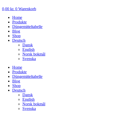
Zum
Inhalt
0,00
kr.
0
Warenkorb
wechseln
Home
Produkte
Düngemitteltabelle
Blog
Shop
Deutsch
Dansk
English
Norsk bokmål
Svenska
Home
Produkte
Düngemitteltabelle
Blog
Shop
Deutsch
Dansk
English
Norsk bokmål
Svenska