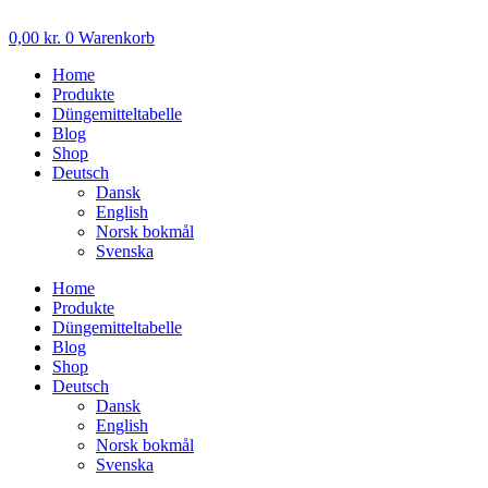
Zum
Inhalt
0,00
kr.
0
Warenkorb
wechseln
Home
Produkte
Düngemitteltabelle
Blog
Shop
Deutsch
Dansk
English
Norsk bokmål
Svenska
Home
Produkte
Düngemitteltabelle
Blog
Shop
Deutsch
Dansk
English
Norsk bokmål
Svenska