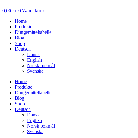
Zum
Inhalt
0,00
kr.
0
Warenkorb
wechseln
Home
Produkte
Düngemitteltabelle
Blog
Shop
Deutsch
Dansk
English
Norsk bokmål
Svenska
Home
Produkte
Düngemitteltabelle
Blog
Shop
Deutsch
Dansk
English
Norsk bokmål
Svenska