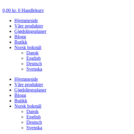
Skip
to
0,00
kr.
0
Handlekurv
content
Hjemmeside
Våre produkter
Gjødslingsplaner
Blogg
Butikk
Norsk bokmål
Dansk
English
Deutsch
Svenska
Hjemmeside
Våre produkter
Gjødslingsplaner
Blogg
Butikk
Norsk bokmål
Dansk
English
Deutsch
Svenska