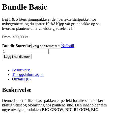
Bundle Basic
Big 1 & 5-liters grunnpakke er den perfekte startpakken for
nybegynnere, og du sparer 19 %! Kjøp vår grunnpakke og se
hvordan plantene dine vil elske gjødselen vår.
From:
499,00
kr.
Bundle Størrelse
Nullstill
Bundle
Basic
Legg i handlekurv
antall
Beskrivelse
Tilleggsinformasjon
Omtaler (0)
Beskrivelse
Denne 1 eller 5-liters basispakken er perfekt for alle som ønsker
kraftig vekst og blomstring hos plantene sine. Den inneholder fem
nøye utvalgte produkter:
BIG GROW
,
BIG BLOOM
,
BIG