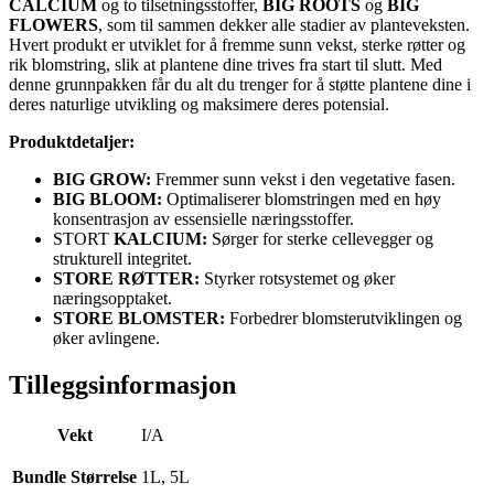
CALCIUM
og to tilsetningsstoffer,
BIG ROOTS
og
BIG
FLOWERS
, som til sammen dekker alle stadier av planteveksten.
Hvert produkt er utviklet for å fremme sunn vekst, sterke røtter og
rik blomstring, slik at plantene dine trives fra start til slutt. Med
denne grunnpakken får du alt du trenger for å støtte plantene dine i
deres naturlige utvikling og maksimere deres potensial.
Produktdetaljer:
BIG GROW:
Fremmer sunn vekst i den vegetative fasen.
BIG BLOOM:
Optimaliserer blomstringen med en høy
konsentrasjon av essensielle næringsstoffer.
STORT
KALCIUM:
Sørger for sterke cellevegger og
strukturell integritet.
STORE RØTTER:
Styrker rotsystemet og øker
næringsopptaket.
STORE BLOMSTER:
Forbedrer blomsterutviklingen og
øker avlingene.
Tilleggsinformasjon
Vekt
I/A
Bundle Størrelse
1L, 5L